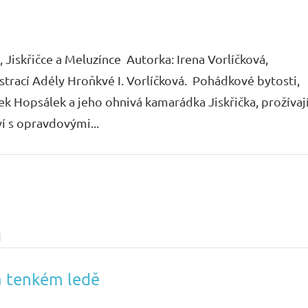
 Jiskřičce a Meluzínce Autorka: Irena Vorlíčková,
strací Adély Hroňkvé I. Vorlíčková. Pohádkové bytosti,
k Hopsálek a jeho ohnivá kamarádka Jiskřička, prožívaj
í s opravdovými...
a
a tenkém ledě