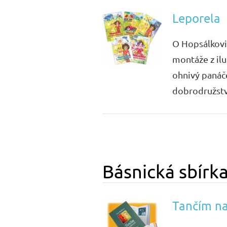
Leporela
O Hopsálkovi,
montáže z ilu
ohnivý panáče
dobrodružstv
Básnická sbírk
Tančím n