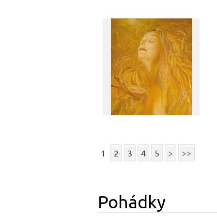
1
2
3
4
5
>
>>
Pohádky