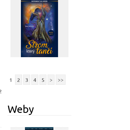
1
2
3
4
5
>
>>
2
Weby