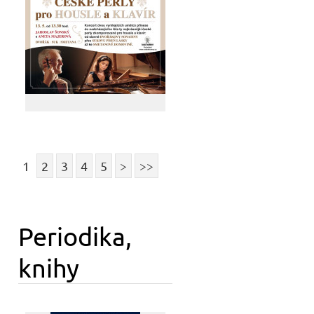
1
2
3
4
5
>
>>
Periodika,
knihy