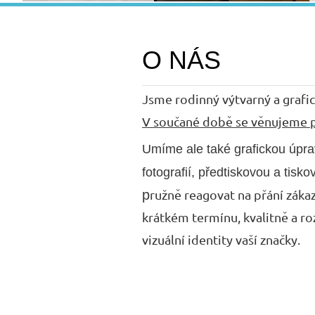
O NÁS
Jsme rodinný výtvarný a grafic
V součané době se věnujeme p
Umíme ale také grafickou úpra
fotografií,
předtiskovou a tisko
p
ružně reagovat na přání záka
krátkém termínu, kvalitně a 
vizuální identity vaší značky.