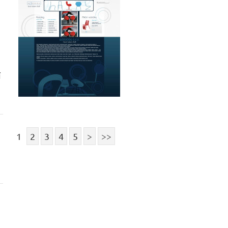
í
1
2
3
4
5
>
>>