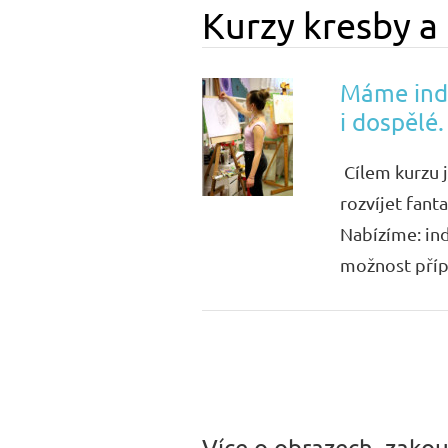
Kurzy kresby a
Máme indi
i dospělé.
Cílem kurzu j
rozvíjet fant
Nabízíme: in
možnost přípr
Více o obrazech, zakou