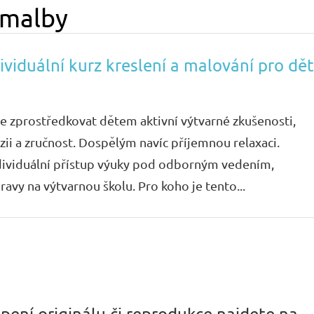
 malby
viduální kurz kreslení a malování pro dět
e zprostředkovat dětem aktivní výtvarné zkušenosti,
azii a zručnost. Dospělým navíc příjemnou relaxaci.
dividuální přístup výuky pod odborným vedením,
avy na výtvarnou školu. Pro koho je tento...
pení originálu či reprodukce najdete na