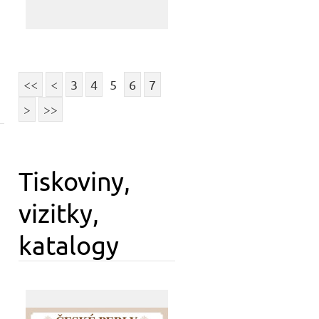
<<
<
3
4
5
6
7
>
>>
Tiskoviny,
vizitky,
katalogy