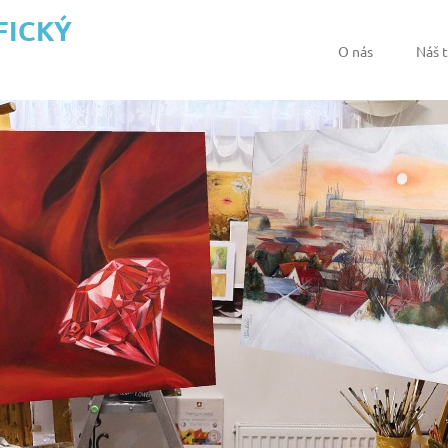
FICKÝ
O nás
Náš 