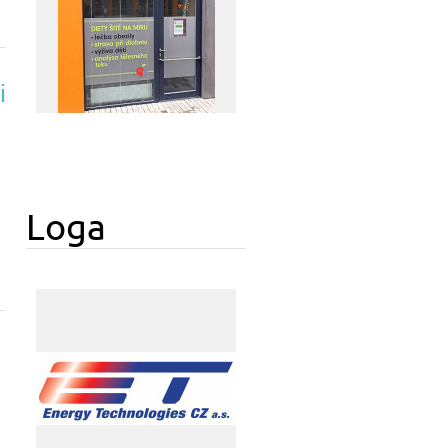
i
Loga