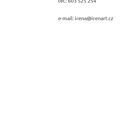
tel.: 603 525 254
e-mail: irena@irenart.cz