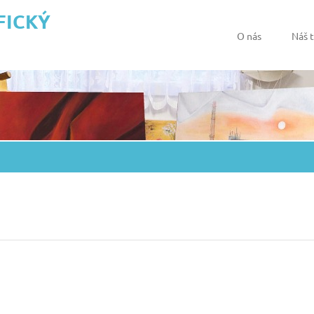
FICKÝ
O nás
Náš 