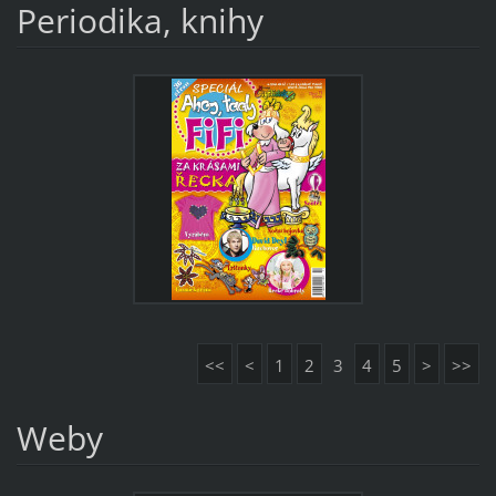
Periodika, knihy
<<
<
1
2
3
4
5
>
>>
Weby