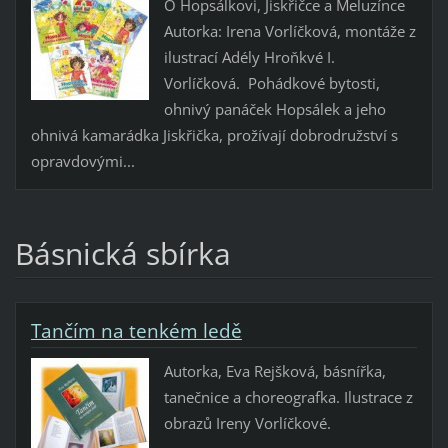
O Hopsálkovi, Jiskřičce a Meluzínce
Autorka: Irena Vorlíčková, montáže z
ilustrací Adély Hroňkvé I.
Vorlíčková. Pohádkové bytosti,
ohnivý panáček Hopsálek a jeho
ohnivá kamarádka Jiskřička, prožívají dobrodružství s
opravdovými...
Básnická sbírka
Tančím na tenkém ledě
Autorka, Eva Rejšková, básnířka,
tanečnice a choreografka. Ilustrace z
obrazů Ireny Vorlíčkové.