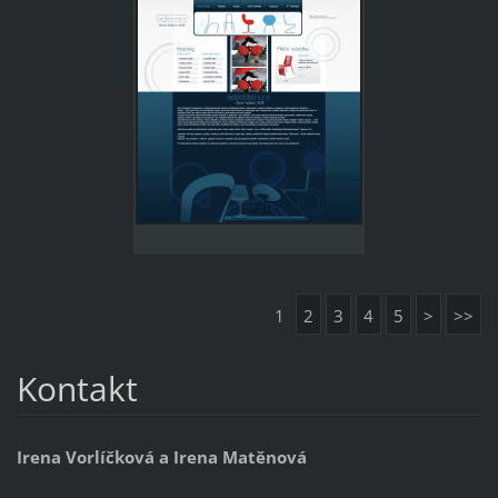
1
2
3
4
5
>
>>
Kontakt
Irena Vorlíčková a Irena Matěnová