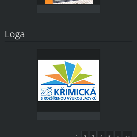
Loga
1
2
3
4
5
>
>>