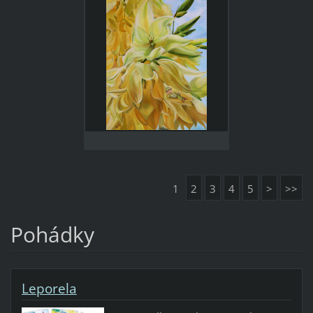
1
2
3
4
5
>
>>
Pohádky
Leporela