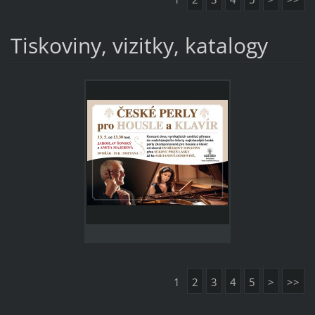
Tiskoviny, vizitky, katalogy
1
2
3
4
5
>
>>