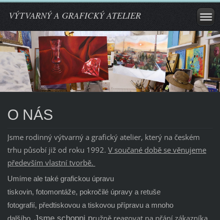
VÝTVARNÝ A GRAFICKÝ ATELIER
O NÁS
Jsme rodinný výtvarný a grafický atelier, který na českém
trhu působí již od roku 1992.
V součané době se věnujeme
především vlastní tvorbě.
Umíme ale také grafickou úpravu
tiskovin,
fotomontáže,
pokročilé úpravy a retuše
fotografií,
předtiskovou a tiskovou přípravu a mnoho
ružně reagovat na přání zákazníka
Jsme schopni p
dalšího.