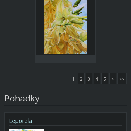
1
2
3
4
5
>
>>
Pohádky
Leporela