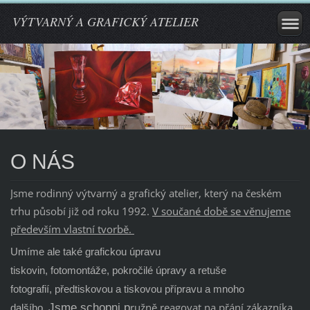
VÝTVARNÝ A GRAFICKÝ ATELIER
O NÁS
Jsme rodinný výtvarný a grafický atelier, který na českém
trhu působí již od roku 1992.
V součané době se věnujeme
především vlastní tvorbě.
Umíme ale také grafickou úpravu
tiskovin,
fotomontáže,
pokročilé úpravy a retuše
fotografií,
předtiskovou a tiskovou přípravu a mnoho
ružně reagovat na přání zákazníka
Jsme schopni p
dalšího.