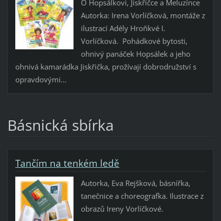
O Hopsálkovi, Jiskřičce a Meluzínce
Autorka: Irena Vorlíčková, montáže z
ilustrací Adély Hroňkvé I.
Vorlíčková. Pohádkové bytosti,
ohnivý panáček Hopsálek a jeho
ohnivá kamarádka Jiskřička, prožívají dobrodružství s
opravdovými...
Básnická sbírka
Tančím na tenkém ledě
Autorka, Eva Rejšková, básnířka,
tanečnice a choreografka. Ilustrace z
obrazů Ireny Vorlíčkové.