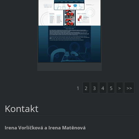
1
2
3
4
5
>
>>
Kontakt
Irena Vorlíčková a Irena Matěnová