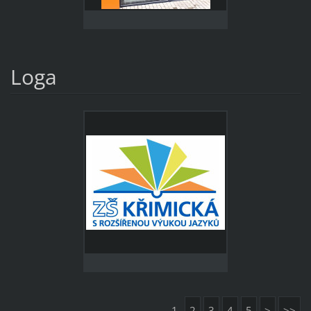
Loga
1
2
3
4
5
>
>>