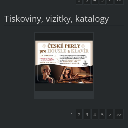
Tiskoviny, vizitky, katalogy
1
2
3
4
5
>
>>