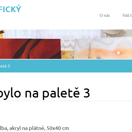
FICKÝ
O nás
Náš 
letě 3
bylo na paletě 3
ba, akryl na plátně, 50x40 cm