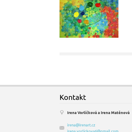
Kontakt
Irena Vorlíčková a Irena Matěnová
irena@irenart.cz
irena.vorlickova6@gmail.com