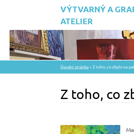
VÝTVARNÝ A GRA
ATELIER
Úvodní stránka
>
Z toho, co zbylo na pa
Z toho, co z
Mal