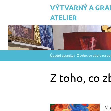
VÝTVARNÝ A GRA
ATELIER
Úvodní stránka
>
Z toho, co zbylo na pa
Z toho, co z
Mal