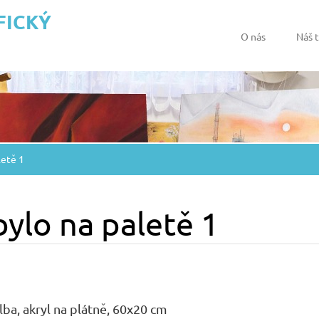
FICKÝ
O nás
Náš 
letě 1
bylo na paletě 1
ba, akryl na plátně, 60x20 cm