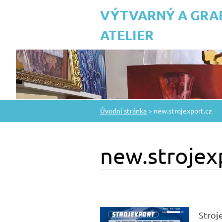
VÝTVARNÝ A GRA
ATELIER
Úvodní stránka
>
new.strojexport.cz
new.strojex
Stroje