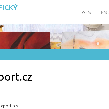
FICKÝ
O nás
Náš 
port.cz
xport a.s.