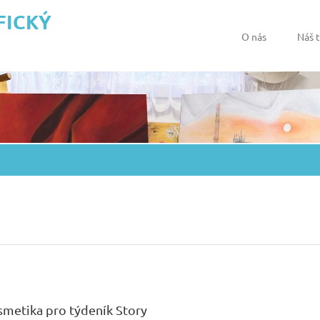
FICKÝ
O nás
Náš 
metika pro týdeník Story