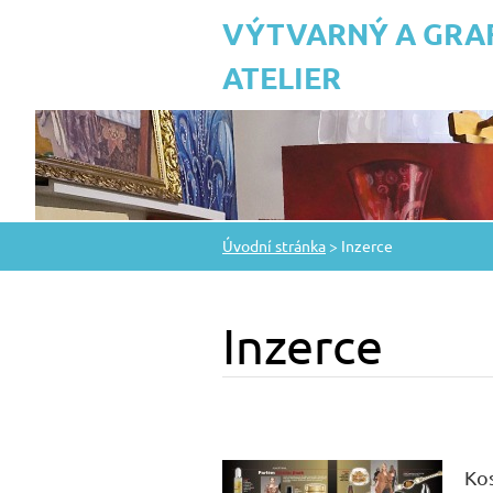
VÝTVARNÝ A GRA
ATELIER
Úvodní stránka
>
Inzerce
Inzerce
Kos