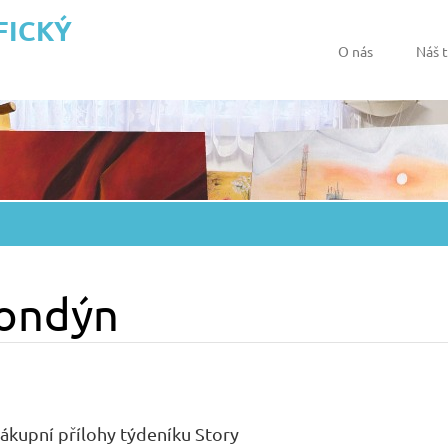
FICKÝ
O nás
Náš 
Londýn
nákupní přílohy týdeníku Story