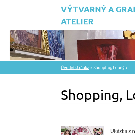
VÝTVARNÝ A GRA
ATELIER
Úvodní stránka
>
Shopping, Londýn
Shopping, 
Ukázka z 