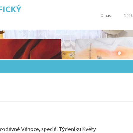
FICKÝ
O nás
Náš 
rodávné Vánoce, speciál Týdeníku Květy