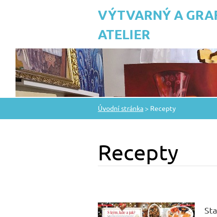
VÝTVARNÝ A GRA
ATELIER
Úvodní stránka
>
Recepty
Recepty
Sta