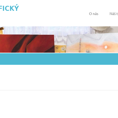
FICKÝ
O nás
Náš 