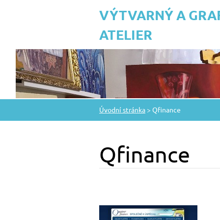
VÝTVARNÝ A GRA
ATELIER
Úvodní stránka
>
Qfinance
Qfinance