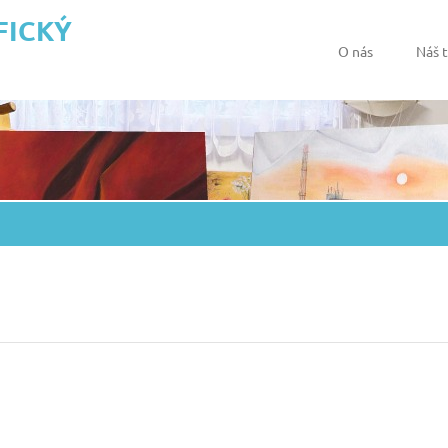
FICKÝ
O nás
Náš 