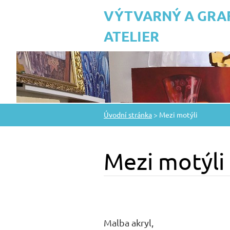
VÝTVARNÝ A GRA
ATELIER
Úvodní stránka
>
Mezi motýli
Mezi motýli
Malba akryl,