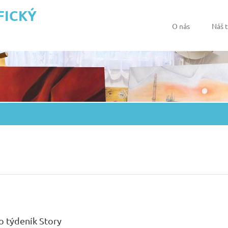
FICKÝ
O nás
Náš 
o týdeník Story