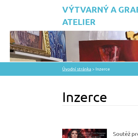
VÝTVARNÝ A GRA
ATELIER
Úvodní stránka
>
Inzerce
Inzerce
Soutěž pr