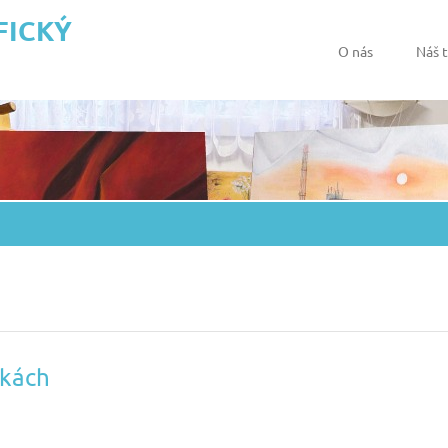
FICKÝ
O nás
Náš 
nkách