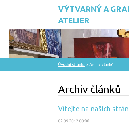
VÝTVARNÝ A GRA
ATELIER
Úvodní stránka
>
Archiv článků
Archiv článků
Vítejte na našich strá
02.09.2012 00:00