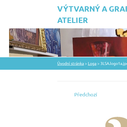
VÝTVARNÝ A GRA
ATELIER
Úvodní stránka
>
Loga
>
3LSA.logo1a.jp
Předchozí