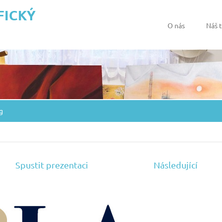
FICKÝ
O nás
Náš 
g
Spustit prezentaci
Následující